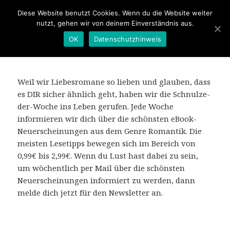
Diese Website benutzt Cookies. Wenn du die Website weiter
nutzt, gehen wir von deinem Einverständnis aus.
OK
Datenschutzhinweis
MENÜ
UND
Schnulze der Woche
WIDGETS
Weil wir Liebesromane so lieben und glauben, dass
es DIR sicher ähnlich geht, haben wir die Schnulze-
der-Woche ins Leben gerufen. Jede Woche
informieren wir dich über die schönsten eBook-
Neuerscheinungen aus dem Genre Romantik. Die
meisten Lesetipps bewegen sich im Bereich von
0,99€ bis 2,99€. Wenn du Lust hast dabei zu sein,
um wöchentlich per Mail über die schönsten
Neuerscheinungen informiert zu werden, dann
melde dich jetzt für den Newsletter an.