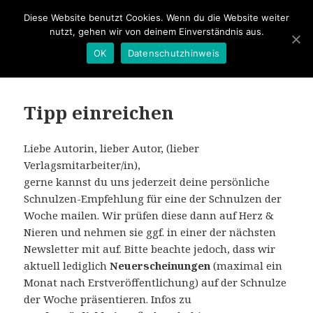
Diese Website benutzt Cookies. Wenn du die Website weiter
nutzt, gehen wir von deinem Einverständnis aus.
OK
Datenschutzhinweis
MENÜ
UND
Schnulze der Woche
WIDGETS
Tipp einreichen
Liebe Autorin, lieber Autor, (lieber
Verlagsmitarbeiter/in),
gerne kannst du uns jederzeit deine persönliche
Schnulzen-Empfehlung für eine der Schnulzen der
Woche mailen. Wir prüfen diese dann auf Herz &
Nieren und nehmen sie ggf. in einer der nächsten
Newsletter mit auf. Bitte beachte jedoch, dass wir
aktuell lediglich
Neuerscheinungen
(maximal ein
Monat nach Erstveröffentlichung) auf der Schnulze
der Woche präsentieren. Infos zu