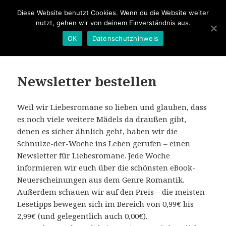
Diese Website benutzt Cookies. Wenn du die Website weiter
nutzt, gehen wir von deinem Einverständnis aus.
OK
Datenschutzhinweis
MENÜ
UND
Schnulze der Woche
WIDGETS
Newsletter bestellen
Weil wir Liebesromane so lieben und glauben, dass
es noch viele weitere Mädels da draußen gibt,
denen es sicher ähnlich geht, haben wir die
Schnulze-der-Woche ins Leben gerufen – einen
Newsletter für Liebesromane. Jede Woche
informieren wir euch über die schönsten eBook-
Neuerscheinungen aus dem Genre Romantik.
Außerdem schauen wir auf den Preis – die meisten
Lesetipps bewegen sich im Bereich von 0,99€ bis
2,99€ (und gelegentlich auch 0,00€).